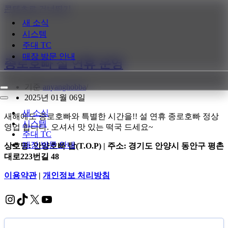
콘텐츠로 건너뛰기
새 소식
시스템
주대 TC
매장 방문 안내
종로호빠 설 연휴 운영
기준
anyanghobba
내
2025년 01월 06일
비
내
게
비
새 소식
새해에도 종로호빠와 특별한 시간을!! 설 연휴 종로호빠 정상
이
게
시스템
영업 합니다. 오셔서 맛 있는 떡국 드세요~
션
이
주대 TC
메
션
매장 방문 안내
상호명: 안양호빠 탑(T.O.P) | 주소: 경기도 안양시 동안구 평촌
뉴
메
대로223번길 48
뉴
이용약관
|
개인정보 처리방침
Instagram
TikTok
X
YouTube