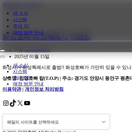
콘텐츠로 건너뛰기
새 소식
시스템
주대 TC
매장 방문 안내
화성호빠 화성특례시 이벤트
기준
anyanghobba
내
2025년 01월 15일
비
내
게
비
새 소식
화성시가 화성특례시로 출범!! 화성호빠가 가만히 있을 수 있나요
이
게
시스템
션
이
주대 TC
상호명: 안양호빠 탑(T.O.P) | 주소: 경기도 안양시 동안구 평촌
메
션
매장 방문 안내
뉴
메
이용약관
|
개인정보 처리방침
뉴
Instagram
TikTok
X
YouTube