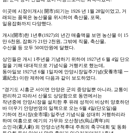
이곳에 시장이개시( 開市)되기는 1926 년 1월 28일이었고, 거
래되는 품목은 농산물을 위시하여 축산물, 포목,
일용잡화까지 다양했다.
개시(開市)한 1년후(1927)의 년간 매출액을 보면 농산물 이 15
만 6천원, 잡화가 21만 2천원, 그밖에 직물, 축산물,
수산물 등 모두 50여만원에 달했다.
상인들은 개시 1주년을 기념하기 위하여 1927년 6 월 4일 단오
절을 기해 대대적으로 기념식을 거행키로 했는데,
동아일보 1927년 6월 1일자에 안양시장일주기념(安養市場 一
週紀念) 이란 제하에 다음과 같이 보도하였다.
“경기도 시흥군 서이면 안양은 군의 중앙일뿐 아니라, 교통이
편리하고 따라서 산물도 상당함으로 동면에서는
작년중에 안양시장을 설치한 후 유래 성적이 비상히 양호하던
바 더우기 안양번영의 일책으로 오는 6월 4일(단오일)을
기하여 전시장(全市場) 일주년 기념식을 성대히 거행하리라
하며 여흥으로 예기의 가무와 오산청년(烏山靑年)의
소인극(素人劇) 외 안양소년척후대 주최의 축구대회 및 동화