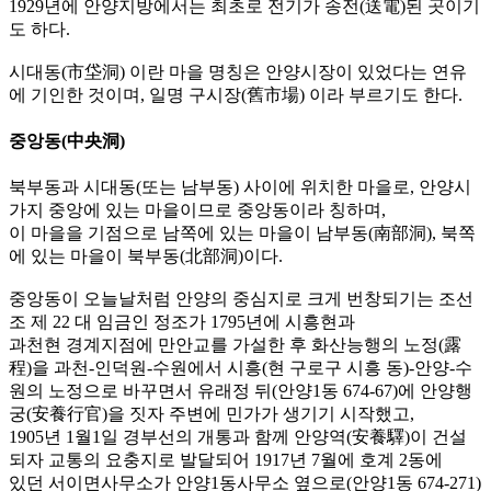
1929년에 안양지방에서는 최초로 전기가 송전(送電)된 곳이기
도 하다.
시대동(市垈洞) 이란 마을 명칭은 안양시장이 있었다는 연유
에 기인한 것이며, 일명 구시장(舊市場) 이라 부르기도 한다.
중앙동(中央洞)
북부동과 시대동(또는 남부동) 사이에 위치한 마을로, 안양시
가지 중앙에 있는 마을이므로 중앙동이라 칭하며,
이 마을을 기점으로 남쪽에 있는 마을이 남부동(南部洞), 북쪽
에 있는 마을이 북부동(北部洞)이다.
중앙동이 오늘날처럼 안양의 중심지로 크게 번창되기는 조선
조 제 22 대 임금인 정조가 1795년에 시흥현과
과천현 경계지점에 만안교를 가설한 후 화산능행의 노정(露
程)을 과천-인덕원-수원에서 시흥(현 구로구 시흥 동)-안양-수
원의 노정으로 바꾸면서 유래정 뒤(안양1동 674-67)에 안양행
궁(安養行官)을 짓자 주변에 민가가 생기기 시작했고,
1905년 1월1일 경부선의 개통과 함께 안양역(安養驛)이 건설
되자 교통의 요충지로 발달되어 1917년 7월에 호계 2동에
있던 서이면사무소가 안양1동사무소 옆으로(안양1동 674-271)