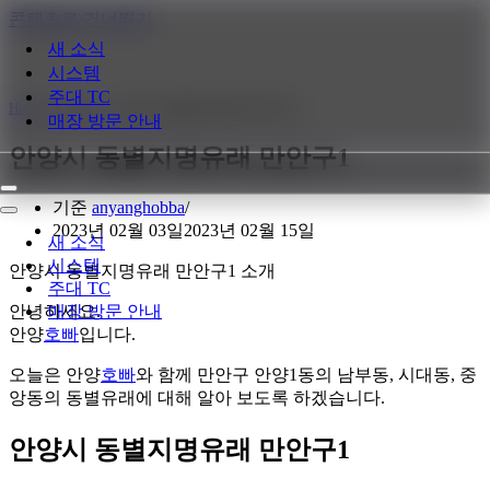
콘텐츠로 건너뛰기
새 소식
시스템
주대 TC
Home
»
새 소식
»
안양시 동별지명유래 만안구1
매장 방문 안내
안양시 동별지명유래 만안구1
내
기준
anyanghobba
비
내
2023년 02월 03일
2023년 02월 15일
게
비
새 소식
이
게
시스템
안양시 동별지명유래 만안구1 소개
션
이
주대 TC
메
션
안녕하세요.
매장 방문 안내
뉴
메
안양
호빠
입니다.
뉴
오늘은 안양
호빠
와 함께 만안구 안양1동의 남부동, 시대동, 중
앙동의 동별유래에 대해 알아 보도록 하겠습니다.
안양시 동별지명유래 만안구1