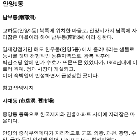
안양1동
남부동(南部洞)
교하동(안양5동) 북쪽에 위치한 마을로, 안양시가지 남쪽에 자
리잡은 마을이라 하여 남부동(南部洞) 이라 칭한다.
일제강점기만 해도 찬우물(안양5동) 에서 흘러내리는 샘물로
농사를 짓던 전형적인 농촌지역으로, 광복 직후에
벽산쇼핑 앞에 민가 수호가 뜨문뜨문 있었다가, 1960년대에 이
르러 원예. 청과 시장이 개설되고,
이어 숙박업이 번성하면서 급성장한 곳이다.
참고:안양시지
시대동 (市垈洞, 舊市場)
중앙동 동쪽으로 한국제지와 진흥아파트 사이에 자리잡은 마
을이다.
안양의 중심부인데다가 지리적으로 군포, 의왕, 과천, 광명, 수
암, 군자 등이 인접해 있어 시장으로서는 최적지였다.