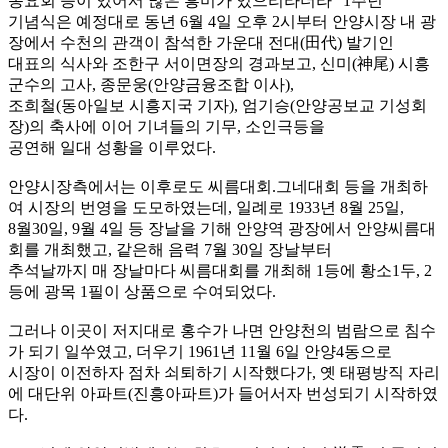
동요회 등이 있어서 많은 흥미가 있으리라더라” 1주년
기념식은 예정대로 동년 6월 4일 오후 2시부터 안양시장 내 광
장에서 수천의 관객이 참석한 가운대 전대(田代) 발기인
대표의 식사와 조한구 서이면장의 경과보고, 신미(神尾) 시흥
군수의 고사, 종문웅(안양금융조합 이사),
조희철(동아일보 시흥지국 기자), 엄기승(안양공보교 기성회
장)의 축사에 이어 기녀들의 기무, 소인극등을
공연해 일대 성황을 이루었다.
안양시장측에서는 이후로도 씨름대회.그네대회 등을 개최하
여 시장의 번영을 도모하였는데, 일례로 1933년 8월 25일,
8월30일, 9월 4일 등 장날을 기해 안양역 광장에서 안양씨름대
회를 개최했고, 같은해 음력 7월 30일 장날부터
추석날까지 매 장날마다 씨름대회를 개최해 1등에 황소1두, 2
등에 광목 1필이 상품으로 수여되었다.
그러나 이곳이 저지대로 홍수가 나면 안양천의 범람으로 침수
가 되기 일쑤였고, 더우기 1961년 11월 6일 안양4동으로
시장이 이전하자 점차 쇠퇴하기 시작했다가, 옛 태평방직 자리
에 대단위 아파트(진흥아파트)가 들어서자 번성되기 시작하였
다.